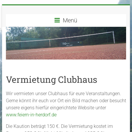
Zum
TC
Inhalt
springen
Menü
Grün-
Weiß
Herdorf
e.V.
Dein
Vermietung Clubhaus
Tennisverein
in
Herdorf
Wir vermieten unser Clubhaus für eure Veranstaltungen.
und
Gerne könnt ihr euch vor Ort ein Bild machen oder besucht
Umgebung
unsere eigens hierfür eingerichtete Website unter
www.feiern-in-herdorf.de
Die Kaution beträgt 150 €. Die Vermietung kostet im