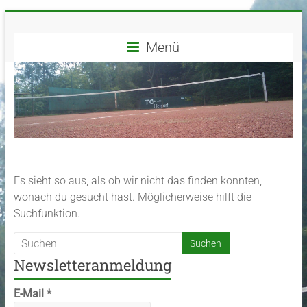
Zum
TC
Inhalt
springen
Menü
Grün-
Weiß
Herdorf
e.V.
Dein
Es sieht so aus, als ob wir nicht das finden konnten,
Tennisverein
wonach du gesucht hast. Möglicherweise hilft die
in
Suchfunktion.
Herdorf
und
Umgebung
Newsletteranmeldung
E-Mail
*