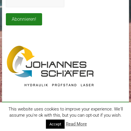
Copyright © 2026
TC Grün-Weiß Herdorf e.V.
. Alle Rechte vorbehalten.
This website uses cookies to improve your experience. We'll
Theme:
Accelerate
von ThemeGrill. Präsentiert von
WordPress
.
assume you're ok with this, but you can opt-out if you wish.
Kontakt
Impressum / Datenschutzerklärung
Read More
Accept